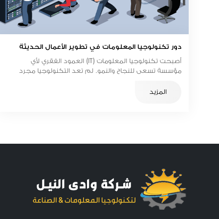
دور تكنولوجيا المعلومات في تطوير الأعمال الحديثة
أصبحت تكنولوجيا المعلومات (IT) العمود الفقري لأي
مؤسسة تسعى للنجاح والنمو. لم تعد التكنولوجيا مجرد
أدوات مساعدة، بل أصبحت عنصرًا استراتيجيًا يحدد كفاءة
الأداء ومرونة الإدارة وسرعة اتخاذ القرار.
المزيد