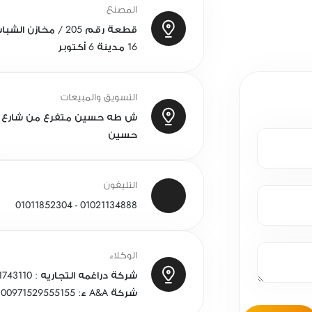
المصنع
16 مدينة 6 أكتوبر
التسويق والمبيعات
ش طه حسين متفرع من شارع ا
حسين
التليفون
01021134888 - 01011852304
الوكلاء
شركة دراغمه التجاريه : 0096891743110 - سلطنة عمان مسقط
شركة A&A ء: 00971529555155 - الإمارات الشارقة