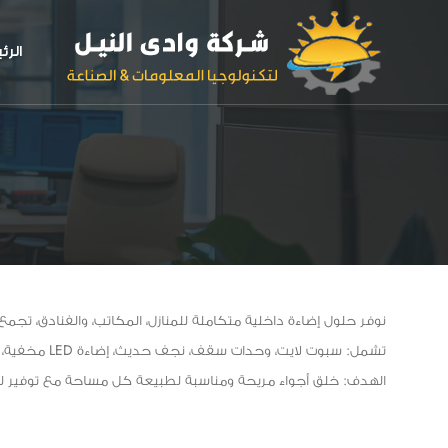
الرئ
نوفر حلول إضاءة داخلية متكاملة للمنازل، المكاتب، والفنادق، تجمع
تشمل: سبوت لايت، وحدات سقف، نجف حديث، إضاءة LED مخفية، وإضاءة مخصصة للحوائط.
الهدف: خلق أجواء مريحة ومناسبة لطبيعة كل مساحة مع توفير ل